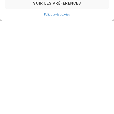
VOIR LES PRÉFÉRENCES
Politique de cookies
MAIRIE DE LORRIS
27 Grande Rue,
45260 LORRIS
02 38 92 40 22
Nous contacter
Instagram
Facebook
HORAIRES D’OUVERTURE
Le lundi et vendredi de 9h à 12h
Du mardi au jeudi de 9h à 12h et de 13h30 à 17h