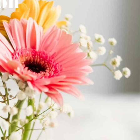
on
eport
Location de salle
Annuaire des associations
e Quotidienne
Culture Et Tourisme