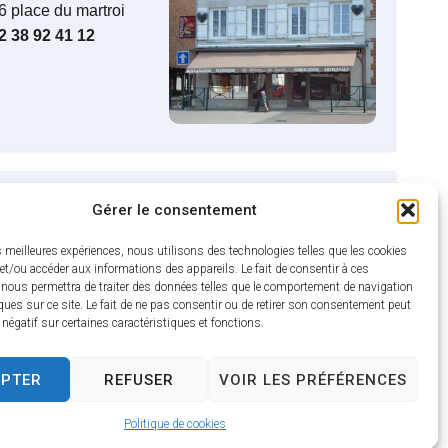
6 place du martroi
2 38 92 41 12
e du Moulin
Gérer le consentement
es meilleures expériences, nous utilisons des technologies telles que les cookies
et/ou accéder aux informations des appareils. Le fait de consentir à ces
 nous permettra de traiter des données telles que le comportement de navigation
ques sur ce site. Le fait de ne pas consentir ou de retirer son consentement peut
e La p’tite étape
t négatif sur certaines caractéristiques et fonctions.
7 fbg de sully
6 83 58 38 40
EPTER
REFUSER
VOIR LES PRÉFÉRENCES
n savoir plus
Politique de cookies