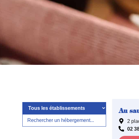
Au sa
2 pla
02 38