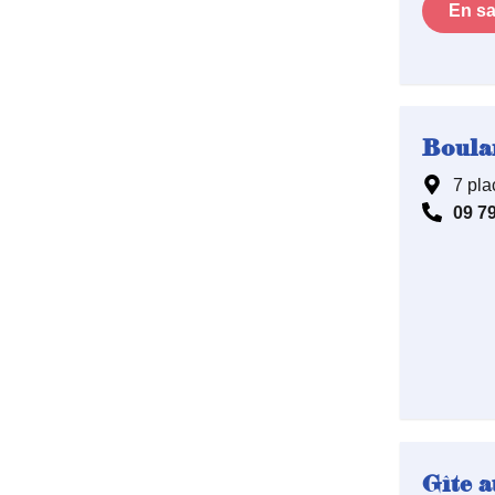
En sa
Boula
7 pla
09 79
Gîte a