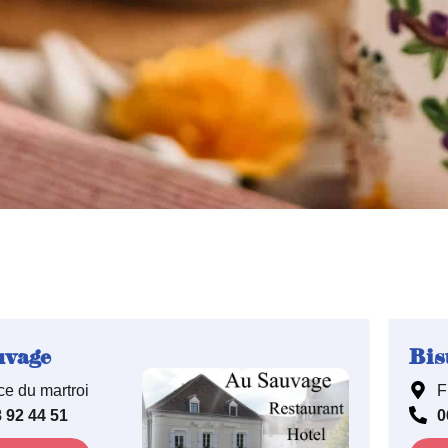
uvage
Bis
ce du martroi
F
 92 44 51
0