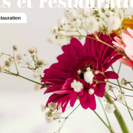
 et restaurati
Mes démarches
Portail famille
CNI/pass
tauration
La Mairie
Les Services Municipaux
Vi