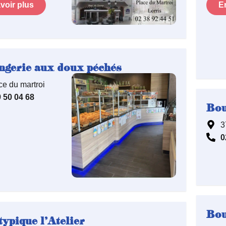
voir plus
E
ngerie aux doux péchés
ce du martroi
 50 04 68
Bou
3
0
Bou
typique l’Atelier