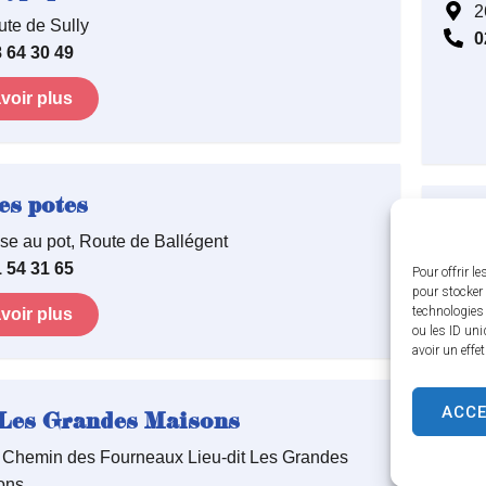
2
ute de Sully
0
 64 30 49
voir plus
es potes
Gît
sse au pot, Route de Ballégent
 54 31 65
Pour offrir l
pour stocker 
technologies
voir plus
ou les ID uni
Gît
avoir un effe
1
0
ACC
 Les Grandes Maisons
E
 Chemin des Fourneaux Lieu-dit Les Grandes
ons