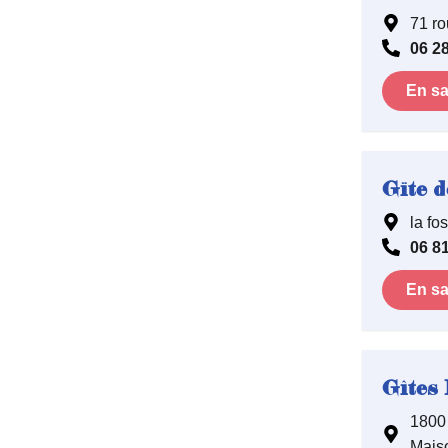
71 ro
06 28
En sa
Gïte d
la fo
06 81
En sa
Gîtes
1800
Mais