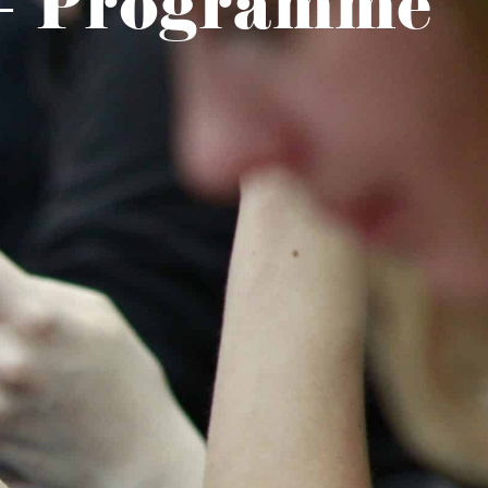
 – Programme
eport
Location de salle
Annuaire des associations
e Quotidienne
Culture Et Tourisme