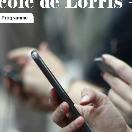
cole de Lorris
Mes démarches
Portail famille
CNI/pass
 – Programme
La Mairie
Les Services Municipaux
Vi