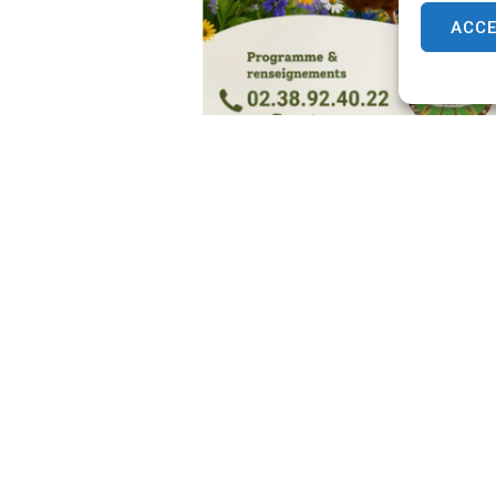
ACC
 LORRIS
HORAIRES 
e,
Le lundi et ven
S
Du mardi au jeu
40 22
Le samedi de 9
acter