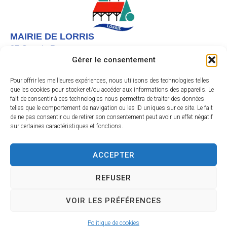
r
n
a
MAIRIE DE LORRIS
t
27 Grande Rue,
i
Gérer le consentement
v
45260 LORRIS
e
02 38 92 40 22
Pour offrir les meilleures expériences, nous utilisons des technologies telles
:
que les cookies pour stocker et/ou accéder aux informations des appareils. Le
Nous contacter
fait de consentir à ces technologies nous permettra de traiter des données
telles que le comportement de navigation ou les ID uniques sur ce site. Le fait
Instagram
de ne pas consentir ou de retirer son consentement peut avoir un effet négatif
sur certaines caractéristiques et fonctions.
Facebook
HORAIRES D’OUVERTURE
Le lundi et vendredi de 9h à 12h
ACCEPTER
Du mardi au jeudi de 9h à 12h et de 13h30 à 17h
Le samedi de 9h30 à 11h45
REFUSER
VOIR LES PRÉFÉRENCES
Accessibilité
Mentions légales
Plan du site
Confidentialité
Site & GRU développés par Utopia
Politique de cookies