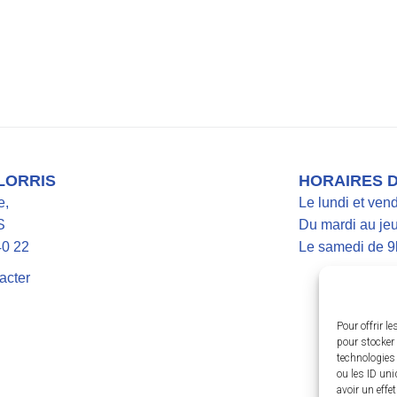
 LORRIS
HORAIRES 
e,
Le lundi et ven
S
Du mardi au jeu
40 22
Le samedi de 9
acter
Pour offrir l
pour stocker 
technologies
ou les ID uni
avoir un effe