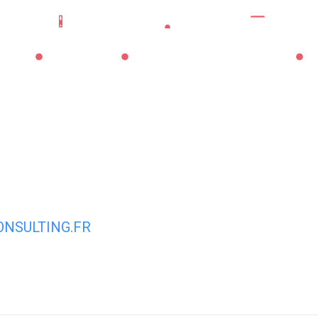
Mes démarches
Portail famille
CNI/pass
La Mairie
Les Services Municipaux
Vi
NSULTING.FR