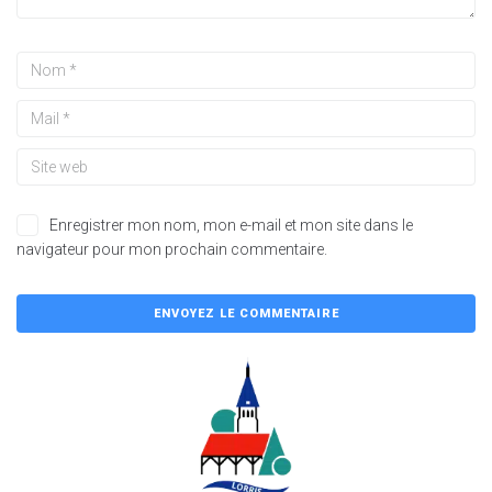
Enregistrer mon nom, mon e-mail et mon site dans le
navigateur pour mon prochain commentaire.
A
l
t
e
r
n
a