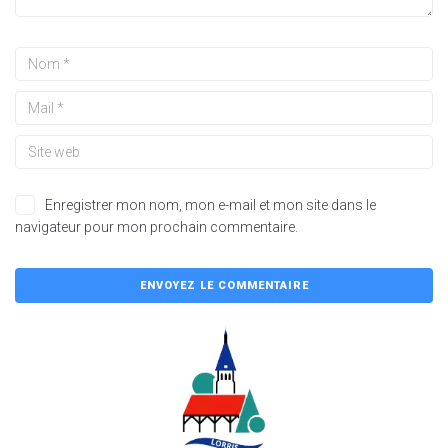
Enregistrer mon nom, mon e-mail et mon site dans le
navigateur pour mon prochain commentaire.
A
l
t
e
r
n
a