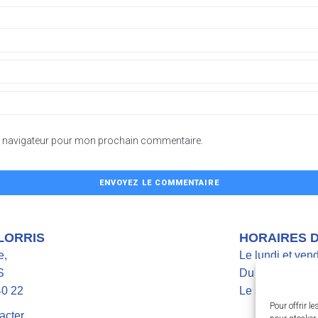
le navigateur pour mon prochain commentaire.
 LORRIS
HORAIRES 
e,
Le lundi et ven
S
Du mardi au jeu
40 22
Le samedi de 9
Pour offrir l
acter