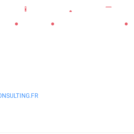
Mes démarches
Portail famille
CNI/pass
La Mairie
Les Services Municipaux
Vi
NSULTING.FR