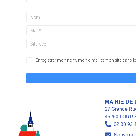
Enregistrer mon nom, mon e-mail et mon site dans 
A
l
t
MAIRIE DE
e
27 Grande Ru
r
45260 LORRI
n
02 38 92 
a
t
Nous cont