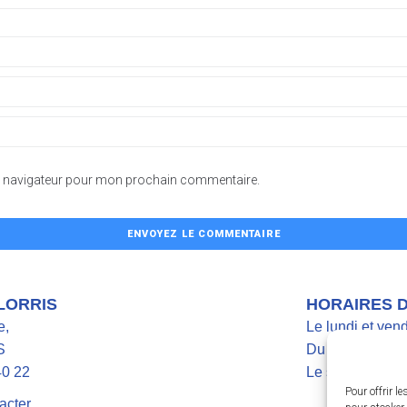
le navigateur pour mon prochain commentaire.
 LORRIS
HORAIRES 
e,
Le lundi et ven
S
Du mardi au jeu
40 22
Le samedi de 9
Pour offrir l
acter