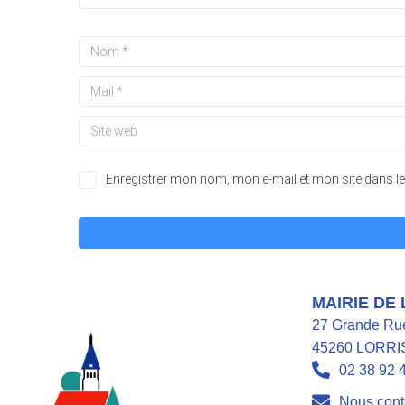
Enregistrer mon nom, mon e-mail et mon site dans 
A
l
t
MAIRIE DE
e
27 Grande Ru
r
45260 LORRI
n
02 38 92 
a
t
Nous cont