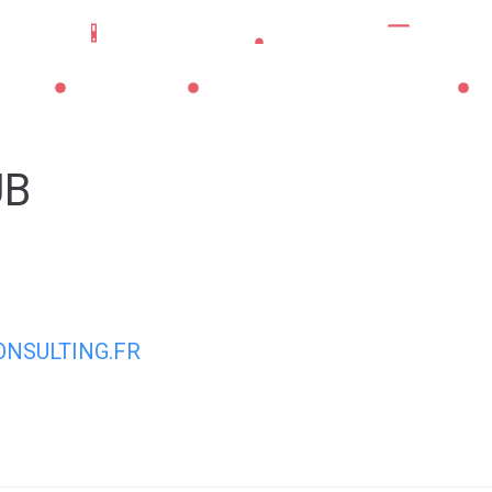
Mes démarches
Portail famille
CNI/pass
La Mairie
Les Services Municipaux
Vi
UB
NSULTING.FR