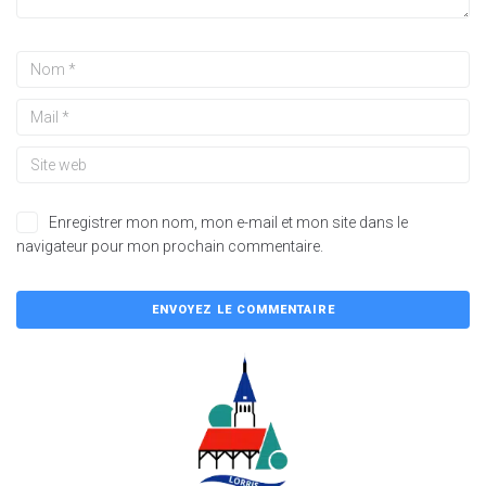
Enregistrer mon nom, mon e-mail et mon site dans le
navigateur pour mon prochain commentaire.
A
l
t
e
r
n
a