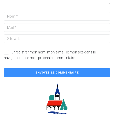
Enregistrer mon nom, mon e-mail et mon site dans le
navigateur pour mon prochain commentaire.
A
l
t
e
r
n
a