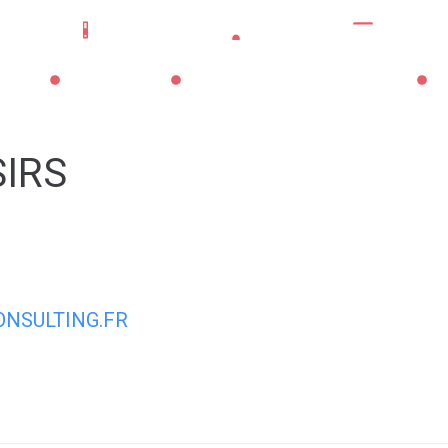
Mes démarches
Portail famille
CNI/pass
La Mairie
Les Services Municipaux
Vi
SIRS
NSULTING.FR