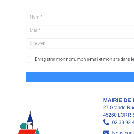
Enregistrer mon nom, mon e-mail et mon site dans 
A
l
t
MAIRIE DE
e
27 Grande Ru
r
45260 LORRI
n
02 38 92 
a
t
Nous cont