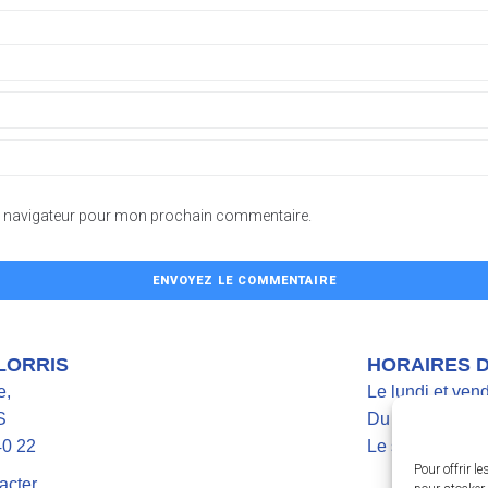
le navigateur pour mon prochain commentaire.
 LORRIS
HORAIRES 
e,
Le lundi et ven
S
Du mardi au jeu
40 22
Le samedi de 9
Pour offrir l
acter