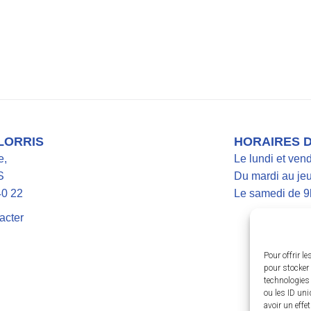
 LORRIS
HORAIRES 
e,
Le lundi et ven
S
Du mardi au jeu
40 22
Le samedi de 9
acter
Pour offrir l
pour stocker 
technologies
ou les ID uni
avoir un effe