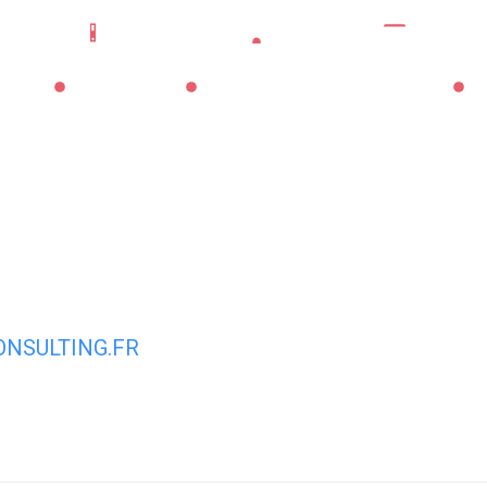
Mes démarches
Portail famille
CNI/pass
La Mairie
Les Services Municipaux
Vi
NSULTING.FR