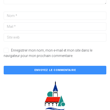
Enregistrer mon nom, mon e-mail et mon site dans le
navigateur pour mon prochain commentaire.
A
l
t
e
r
n
a