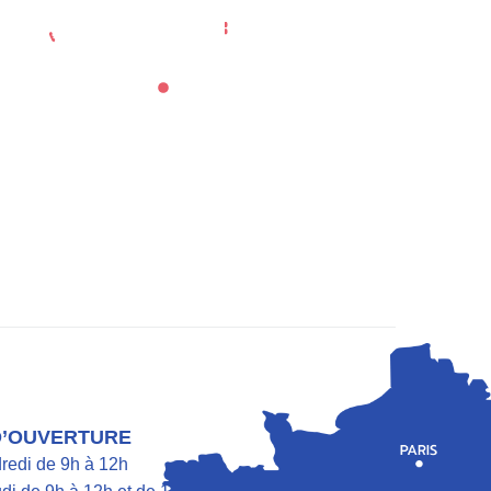
eport
Location de salle
Annuaire des associations
e Quotidienne
Culture Et Tourisme
D’OUVERTURE
dredi de 9h à 12h