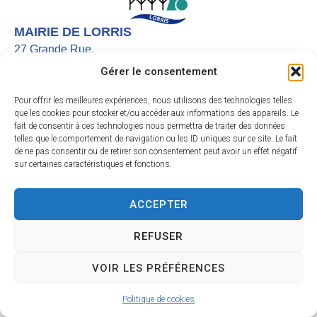
MAIRIE DE LORRIS
27 Grande Rue,
45260 LORRIS
Gérer le consentement
02 38 92 40 22
Pour offrir les meilleures expériences, nous utilisons des technologies telles
Nous contacter
que les cookies pour stocker et/ou accéder aux informations des appareils. Le
fait de consentir à ces technologies nous permettra de traiter des données
Instagram
telles que le comportement de navigation ou les ID uniques sur ce site. Le fait
de ne pas consentir ou de retirer son consentement peut avoir un effet négatif
Facebook
sur certaines caractéristiques et fonctions.
HORAIRES D’OUVERTURE
Le lundi et vendredi de 9h à 12h
ACCEPTER
Du mardi au jeudi de 9h à 12h et de 13h30 à 17h
Le samedi de 9h30 à 11h45
REFUSER
Accessibilité
Mentions légales
Plan du site
Confidentialité
VOIR LES PRÉFÉRENCES
Site & GRU développés par Utopia
Politique de cookies