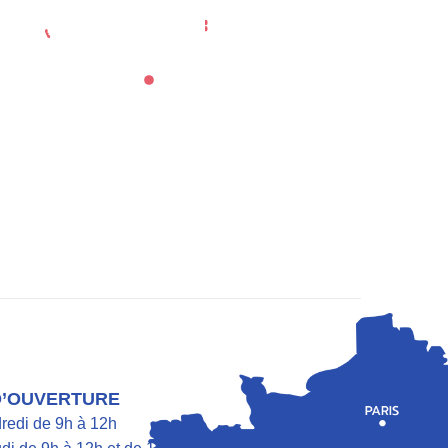
eport
Location de salle
Annuaire des associations
e Quotidienne
Culture Et Tourisme
D’OUVERTURE
dredi de 9h à 12h