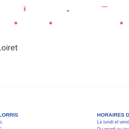
Mes démarches
Portail famille
CNI/pass
La Mairie
Les Services Municipaux
Vi
Loiret
 LORRIS
HORAIRES 
e,
Le lundi et ven