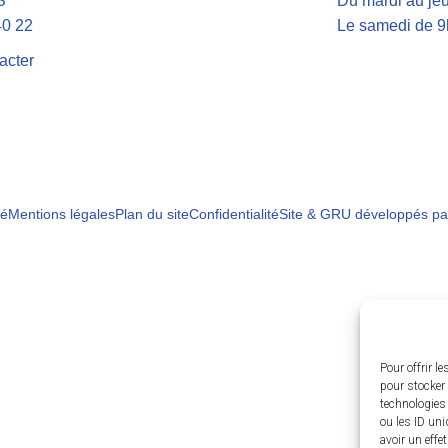
S
Du mardi au jeu
40 22
Le samedi de 9
acter
té
Mentions légales
Plan du site
Confidentialité
Site & GRU développés pa
Pour offrir l
pour stocker 
technologies
ou les ID uni
avoir un effe