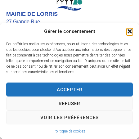
MAIRIE DE LORRIS
27 Grande Rue,
45260 LORRIS
Gérer le consentement
02 38 92 40 22
Pour offrir les meilleures expériences, nous utilisons des technologies telles
Nous contacter
que les cookies pour stocker et/ou accéder aux informations des appareils. Le
fait de consentir à ces technologies nous permettra de traiter des données
Instagram
telles que le comportement de navigation ou les ID uniques sur ce site. Le fait
de ne pas consentir ou de retirer son consentement peut avoir un effet négatif
Facebook
sur certaines caractéristiques et fonctions.
HORAIRES D’OUVERTURE
Le lundi et vendredi de 9h à 12h
ACCEPTER
Du mardi au jeudi de 9h à 12h et de 13h30 à 17h
Le samedi de 9h30 à 11h45
REFUSER
Accessibilité
Mentions légales
Plan du site
Confidentialité
VOIR LES PRÉFÉRENCES
Site & GRU développés par Utopia
Politique de cookies