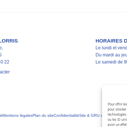
 LORRIS
HORAIRES 
e,
Le lundi et ven
S
Du mardi au jeu
40 22
Le samedi de 9
acter
Pour offrir l
pour stocker 
technologies
té
Mentions légales
Plan du site
Confidentialité
Site & GRU développés pa
ou les ID uni
avoir un effe