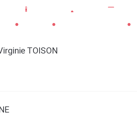
Mes démarches
Portail famille
CNI/pass
La Mairie
Les Services Municipaux
Vi
Virginie TOISON
ANE