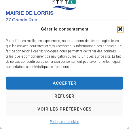
MAIRIE DE LORRIS
27 Grande Rue,
45260 LORRIS
Gérer le consentement
02 38 92 40 22
Pour offrir les meilleures expériences, nous utilisons des technologies telles
Nous contacter
que les cookies pour stocker et/ou accéder aux informations des appareils. Le
fait de consentir à ces technologies nous permettra de traiter des données
Instagram
telles que le comportement de navigation ou les ID uniques sur ce site. Le fait
de ne pas consentir ou de retirer son consentement peut avoir un effet négatif
Facebook
sur certaines caractéristiques et fonctions.
HORAIRES D’OUVERTURE
Le lundi et vendredi de 9h à 12h
ACCEPTER
Du mardi au jeudi de 9h à 12h et de 13h30 à 17h
Le samedi de 9h30 à 11h45
REFUSER
Accessibilité
Mentions légales
Plan du site
Confidentialité
VOIR LES PRÉFÉRENCES
Site & GRU développés par Utopia
Politique de cookies