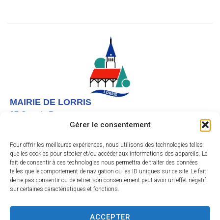
MAIRIE DE LORRIS
27 Grande Rue,
Gérer le consentement
45260 LORRIS
02 38 92 40 22
Pour offrir les meilleures expériences, nous utilisons des technologies telles
que les cookies pour stocker et/ou accéder aux informations des appareils. Le
Nous contacter
fait de consentir à ces technologies nous permettra de traiter des données
telles que le comportement de navigation ou les ID uniques sur ce site. Le fait
Instagram
de ne pas consentir ou de retirer son consentement peut avoir un effet négatif
sur certaines caractéristiques et fonctions.
Facebook
HORAIRES D’OUVERTURE
Le lundi et vendredi de 9h à 12h
ACCEPTER