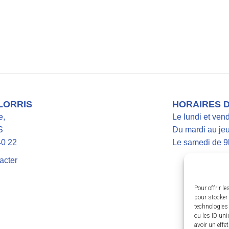
 LORRIS
HORAIRES 
e,
Le lundi et ven
S
Du mardi au jeu
40 22
Le samedi de 9
acter
Pour offrir l
pour stocker 
technologies
ou les ID uni
avoir un effe