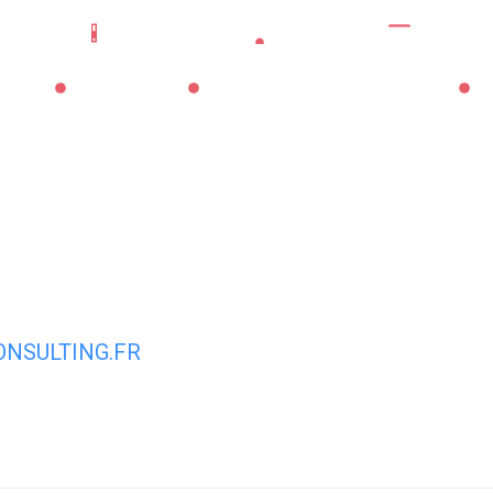
Mes démarches
Portail famille
CNI/pass
La Mairie
Les Services Municipaux
Vi
NSULTING.FR