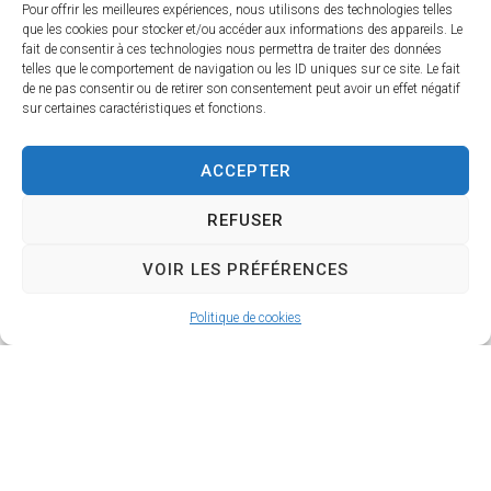
Pour offrir les meilleures expériences, nous utilisons des technologies telles
que les cookies pour stocker et/ou accéder aux informations des appareils. Le
fait de consentir à ces technologies nous permettra de traiter des données
telles que le comportement de navigation ou les ID uniques sur ce site. Le fait
MAIRIE DE LORRIS
de ne pas consentir ou de retirer son consentement peut avoir un effet négatif
sur certaines caractéristiques et fonctions.
27 Grande Rue,
45260 LORRIS
02 38 92 40 22
ACCEPTER
Nous contacter
REFUSER
Instagram
VOIR LES PRÉFÉRENCES
Facebook
HORAIRES D’OUVERTURE
Politique de cookies
Le lundi et vendredi de 9h à 12h
Du mardi au jeudi de 9h à 12h et de 13h30 à 17h
Le samedi de 9h30 à 11h45
Accessibilité
Mentions légales
Plan du site
Confidentialité
Site & GRU développés par Utopia