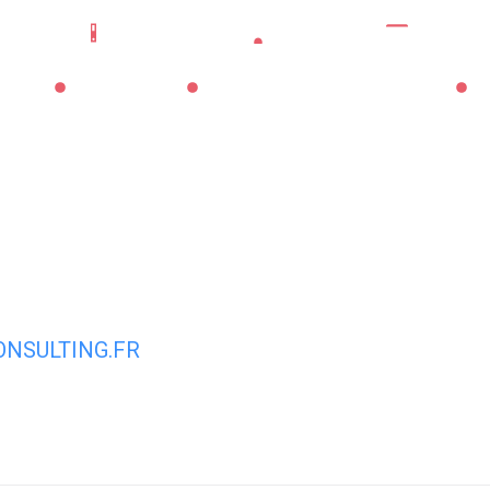
Mes démarches
Portail famille
CNI/pass
La Mairie
Les Services Municipaux
Vi
NSULTING.FR