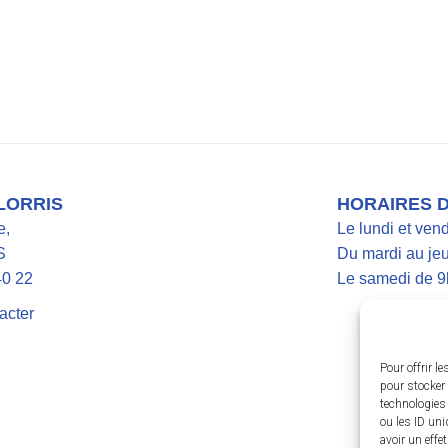
 LORRIS
HORAIRES 
e,
Le lundi et ven
S
Du mardi au jeu
40 22
Le samedi de 9
acter
Pour offrir l
pour stocker 
technologies
ou les ID uni
avoir un effe