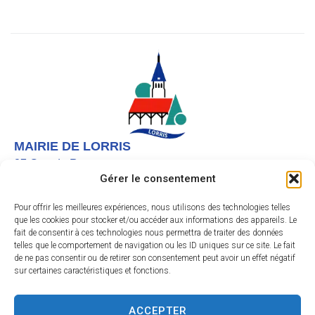
MAIRIE DE LORRIS
27 Grande Rue,
Gérer le consentement
45260 LORRIS
02 38 92 40 22
Pour offrir les meilleures expériences, nous utilisons des technologies telles
que les cookies pour stocker et/ou accéder aux informations des appareils. Le
Nous contacter
fait de consentir à ces technologies nous permettra de traiter des données
telles que le comportement de navigation ou les ID uniques sur ce site. Le fait
Instagram
de ne pas consentir ou de retirer son consentement peut avoir un effet négatif
sur certaines caractéristiques et fonctions.
Facebook
HORAIRES D’OUVERTURE
Le lundi et vendredi de 9h à 12h
ACCEPTER