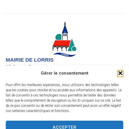
MAIRIE DE LORRIS
27 Grande Rue,
Gérer le consentement
45260 LORRIS
02 38 92 40 22
Pour offrir les meilleures expériences, nous utilisons des technologies telles
que les cookies pour stocker et/ou accéder aux informations des appareils. Le
Nous contacter
fait de consentir à ces technologies nous permettra de traiter des données
telles que le comportement de navigation ou les ID uniques sur ce site. Le fait
Instagram
de ne pas consentir ou de retirer son consentement peut avoir un effet négatif
sur certaines caractéristiques et fonctions.
Facebook
HORAIRES D’OUVERTURE
Le lundi et vendredi de 9h à 12h
ACCEPTER