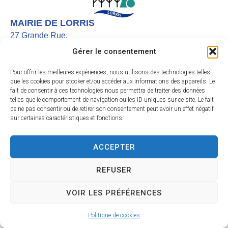
MAIRIE DE LORRIS
27 Grande Rue,
45260 LORRIS
Gérer le consentement
02 38 92 40 22
Pour offrir les meilleures expériences, nous utilisons des technologies telles
Nous contacter
que les cookies pour stocker et/ou accéder aux informations des appareils. Le
fait de consentir à ces technologies nous permettra de traiter des données
Instagram
telles que le comportement de navigation ou les ID uniques sur ce site. Le fait
de ne pas consentir ou de retirer son consentement peut avoir un effet négatif
Facebook
sur certaines caractéristiques et fonctions.
HORAIRES D’OUVERTURE
Le lundi et vendredi de 9h à 12h
ACCEPTER
Du mardi au jeudi de 9h à 12h et de 13h30 à 17h
Le samedi de 9h30 à 11h45
REFUSER
Accessibilité
Mentions légales
Plan du site
Confidentialité
VOIR LES PRÉFÉRENCES
Site & GRU développés par Utopia
Politique de cookies