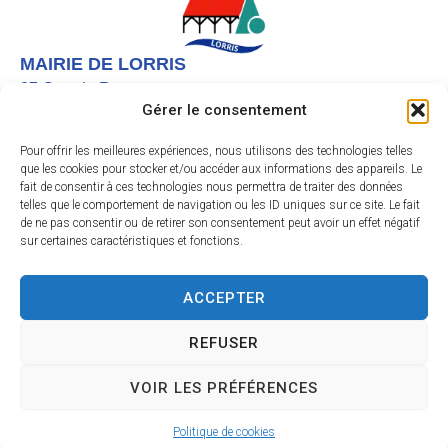
MAIRIE DE LORRIS
27 Grande Rue,
Gérer le consentement
45260 LORRIS
02 38 92 40 22
Pour offrir les meilleures expériences, nous utilisons des technologies telles
que les cookies pour stocker et/ou accéder aux informations des appareils. Le
Nous contacter
fait de consentir à ces technologies nous permettra de traiter des données
telles que le comportement de navigation ou les ID uniques sur ce site. Le fait
Instagram
de ne pas consentir ou de retirer son consentement peut avoir un effet négatif
sur certaines caractéristiques et fonctions.
Facebook
HORAIRES D’OUVERTURE
Le lundi et vendredi de 9h à 12h
ACCEPTER
Du mardi au jeudi de 9h à 12h et de 13h30 à 17h
Le samedi de 9h30 à 11h45
REFUSER
VOIR LES PRÉFÉRENCES
Accessibilité
Mentions légales
Plan du site
Confidentialité
Site & GRU développés par Utopia
Politique de cookies