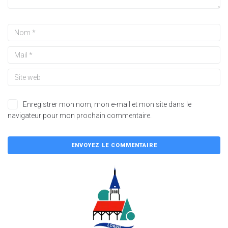
Enregistrer mon nom, mon e-mail et mon site dans le
navigateur pour mon prochain commentaire.
A
l
t
e
r
n
a